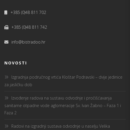
+385 (0)48 811 702
+385 (0)48 811 742
info@bistradoo.hr
NOVOSTI
Izgradnja područnog vrtića Kloštar Podravski – dvije jedinice
za jasličku dob
Izvođenje radova na sustavu odvodnje i pročišćavanja
sanitarne otpadne vode aglomeracije Sv. Ivan Žabno – Faza 1 i
Faza 2
Radovi na izgradnji sustava odvodnje u naselju Velika