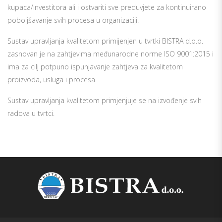
kupaca/investitora ali i ostvariti sve preduvjete za kontinuirano
poboljšavanje svih procesa u organizaciji.
Sustav upravljanja kvalitetom primijenjen u tvrtki BISTRA d.o.o.
zasnovan je na zahtjevima međunarodne norme ISO 9001:2015 i
ima za cilj potpuno ispunjavanje zahtjeva za kvalitetom
proizvoda, usluga i procesa.
Sustav upravljanja kvalitetom primjenjuje se na izvođenje svih
radova u tvrtci.