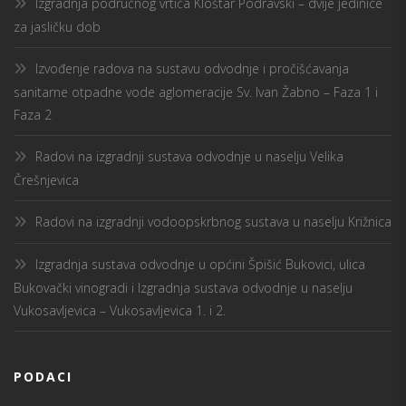
Izgradnja područnog vrtića Kloštar Podravski – dvije jedinice
za jasličku dob
Izvođenje radova na sustavu odvodnje i pročišćavanja
sanitarne otpadne vode aglomeracije Sv. Ivan Žabno – Faza 1 i
Faza 2
Radovi na izgradnji sustava odvodnje u naselju Velika
Črešnjevica
Radovi na izgradnji vodoopskrbnog sustava u naselju Križnica
Izgradnja sustava odvodnje u općini Špišić Bukovici, ulica
Bukovački vinogradi i Izgradnja sustava odvodnje u naselju
Vukosavljevica – Vukosavljevica 1. i 2.
PODACI