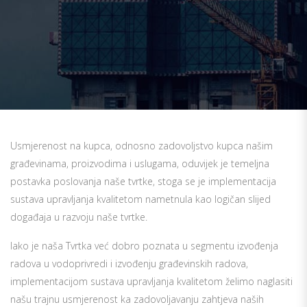
Usmjerenost na kupca, odnosno zadovoljstvo kupca našim
građevinama, proizvodima i uslugama, oduvijek je temeljna
postavka poslovanja naše tvrtke, stoga se je implementacija
sustava upravljanja kvalitetom nametnula kao logičan slijed
događaja u razvoju naše tvrtke.
Iako je naša Tvrtka već dobro poznata u segmentu izvođenja
radova u vodoprivredi i izvođenju građevinskih radova,
implementacijom sustava upravljanja kvalitetom želimo naglasiti
našu trajnu usmjerenost ka zadovoljavanju zahtjeva naših