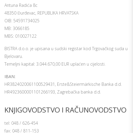
Antuna Radića 8c
48350 Đurđevac, REPUBLIKA HRVATSKA
OIB: 54591734025
MB: 3066185
MBS: 010027122
BISTRA d.o.o. je upisana u sudski registar kod Trgovačkog suda u
Bjelovaru.
Temeljni kapital:
3.044.670,00 EUR
uplaćen u cijelosti.
IBAN:
HR3824020061100529431, Erste&Steiermärkische Banka d.d.
HR4923600001101266193, Zagrebačka banka d.d.
KNJIGOVODSTVO I RAČUNOVODSTVO
tel: 048 / 626-454
fax: 048 / 811-153