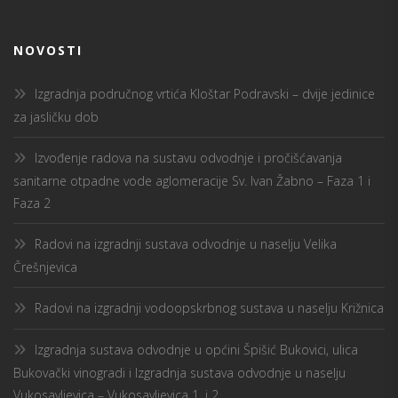
NOVOSTI
Izgradnja područnog vrtića Kloštar Podravski – dvije jedinice
za jasličku dob
Izvođenje radova na sustavu odvodnje i pročišćavanja
sanitarne otpadne vode aglomeracije Sv. Ivan Žabno – Faza 1 i
Faza 2
Radovi na izgradnji sustava odvodnje u naselju Velika
Črešnjevica
Radovi na izgradnji vodoopskrbnog sustava u naselju Križnica
Izgradnja sustava odvodnje u općini Špišić Bukovici, ulica
Bukovački vinogradi i Izgradnja sustava odvodnje u naselju
Vukosavljevica – Vukosavljevica 1. i 2.