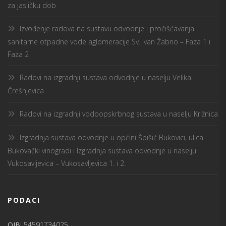
za jasličku dob
Izvođenje radova na sustavu odvodnje i pročišćavanja
sanitarne otpadne vode aglomeracije Sv. Ivan Žabno – Faza 1 i
Faza 2
Radovi na izgradnji sustava odvodnje u naselju Velika
Črešnjevica
Radovi na izgradnji vodoopskrbnog sustava u naselju Križnica
Izgradnja sustava odvodnje u općini Špišić Bukovici, ulica
Bukovački vinogradi i Izgradnja sustava odvodnje u naselju
Vukosavljevica – Vukosavljevica 1. i 2.
PODACI
OIB:
54591734025