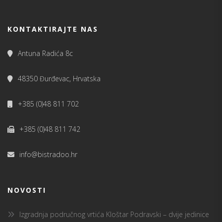
KONTAKTIRAJTE NAS
Antuna Radića 8c
48350 Đurđevac, Hrvatska
+385 (0)48 811 702
+385 (0)48 811 742
info@bistradoo.hr
NOVOSTI
Izgradnja područnog vrtića Kloštar Podravski – dvije jedinice