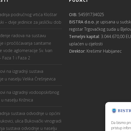
STI
PODACI
radnja područnog vrtića Kloštar
OIB:
54591734025
BISTRA d.o.o.
je upisana u sudsk
ki – dvije jedinice za jasličku dob
registar Trgovačkog suda u Bjelo
ođenje radova na sustavu
Temeljni kapital:
3.044.670,00 E
e i pročišćavanja sanitarne
uplaćen u cijelosti
 vode aglomeracije Sv. Ivan
Direktor:
Krešimir Habijanec
 Faza 1 i Faza 2
ovi na izgradnji sustava
e u naselju Velika Črešnjevica
ovi na izgradnji vodoopskrbnog
 u naselju Križnica
radnja sustava odvodnje u općini
Bukovici, ulica Bukovački vinogradi
Da bismo pruž
pristup info
dnja sustava odvodnje u naselju