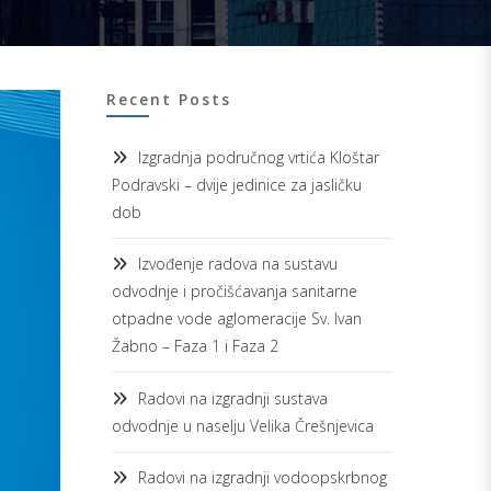
Recent Posts
Izgradnja područnog vrtića Kloštar
Podravski – dvije jedinice za jasličku
dob
Izvođenje radova na sustavu
odvodnje i pročišćavanja sanitarne
otpadne vode aglomeracije Sv. Ivan
Žabno – Faza 1 i Faza 2
Radovi na izgradnji sustava
odvodnje u naselju Velika Črešnjevica
Radovi na izgradnji vodoopskrbnog