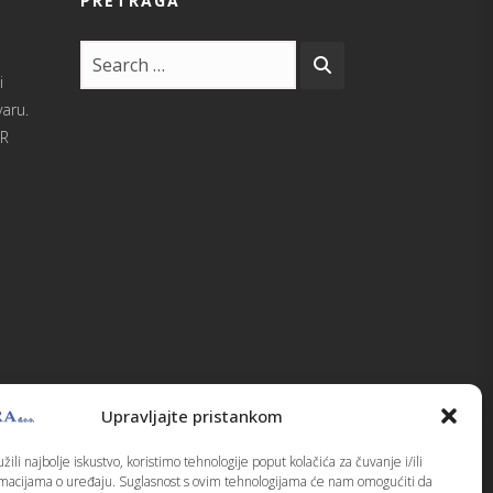
PRETRAGA
i
varu.
UR
Upravljajte pristankom
ili najbolje iskustvo, koristimo tehnologije poput kolačića za čuvanje i/ili
rmacijama o uređaju. Suglasnost s ovim tehnologijama će nam omogućiti da