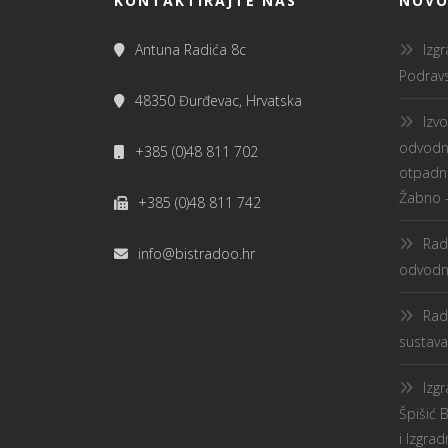
KONTAKTIRAJTE NAS
NOVO
Antuna Radića 8c
Izg
Podravs
48350 Đurđevac, Hrvatska
Izv
odvodnj
+385 (0)48 811 702
otpadne
Žabno –
+385 (0)48 811 742
Rad
info@bistradoo.hr
odvodnj
Rad
sustava
Izg
Špišić 
i Izgra