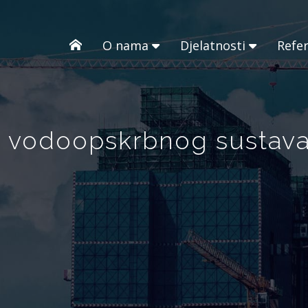
O nama
Djelatnosti
Refe
ji vodoopskrbnog sustav