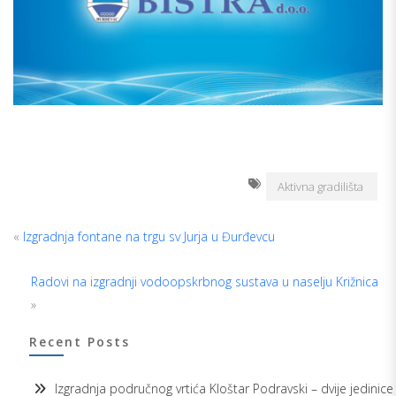
Aktivna gradilišta
«
Izgradnja fontane na trgu sv Jurja u Đurđevcu
Radovi na izgradnji vodoopskrbnog sustava u naselju Križnica
»
Recent Posts
Izgradnja područnog vrtića Kloštar Podravski – dvije jedinice