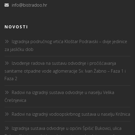
info@bistradoo.hr
NOVOSTI
Izgradnja područnog vrtića Kloštar Podravski – dvije jedinice
za jasličku dob
Izvođenje radova na sustavu odvodnje i pročišćavanja
sanitarne otpadne vode aglomeracije Sv. Ivan Žabno – Faza 1 i
Faza 2
Radovi na izgradnji sustava odvodnje u naselju Velika
Črešnjevica
Radovi na izgradnji vodoopskrbnog sustava u naselju Križnica
Izgradnja sustava odvodnje u općini Špišić Bukovici, ulica