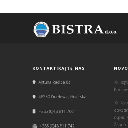
KONTAKTIRAJTE NAS
NOVO
Antuna Radića 8c
Izg
Podravs
48350 Đurđevac, Hrvatska
Izv
odvodnj
+385 (0)48 811 702
otpadne
Žabno –
+385 (0)48 811 742