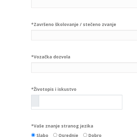
*
Završeno školovanje / stečeno zvanje
*
Vozačka dozvola
*
Životopis i iskustvo
*
Vaše znanje stranog jezika
Slabo
Osrednje
Dobro