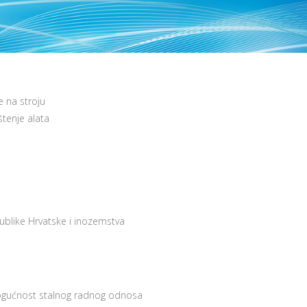
e na stroju
ištenje alata
blike Hrvatske i inozemstva
mogućnost stalnog radnog odnosa