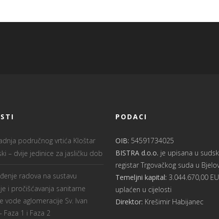
STI
PODACI
radnja područnog vrtića Kloštar
OIB:
54591734025
BISTRA d.o.o.
je upisana u sudsk
ki – dvije jedinice za jasličku dob
registar Trgovačkog suda u Bjelo
ođenje radova na sustavu
Temeljni kapital:
3.044.670,00 E
e i pročišćavanja sanitarne
uplaćen u cijelosti
 vode aglomeracije Sv. Ivan
Direktor:
Krešimir Habijanec
 Faza 1 i Faza 2