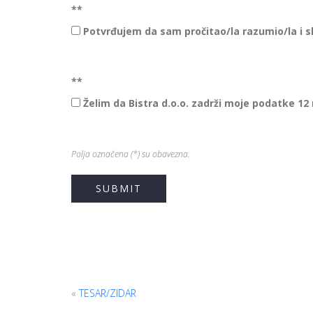
*
*
Potvrđujem da sam pročitao/la razumio/la i 
*
*
Želim da Bistra d.o.o. zadrži moje podatke 
Polja označena (*) su obavezna.
«
TESAR/ZIDAR