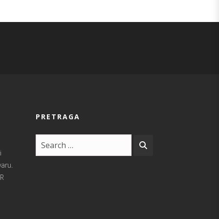
PRETRAGA
i
varu.
UR