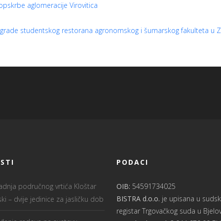
opskrbe aglomeracije Virovitica
zgrade studentskog restorana agronomskog i šumarskog fakulteta u 
STI
PODACI
radnja područnog vrtića Kloštar
OIB:
54591734025
BISTRA d.o.o.
je upisana u sudsk
ki – dvije jedinice za jasličku dob
registar Trgovačkog suda u Bjelo