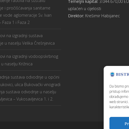
ođenje radova na sustavu
Temeljni kapital:
3.044.670,00 E
e i pročišćavanja sanitarne
uplaćen u cijelosti
 vode aglomeracije Sv. Ivan
Direktor:
Krešimir Habijanec
 Faza 1 i Faza 2
ovi na izgradnji sustava
e u naselju Velika Črešnjevica
ovi na izgradnji vodoopskrbnog
 u naselju Križnica
radnja sustava odvodnje u općini
Bukovici, ulica Bukovački vinogradi
Da bismo pruž
dnja sustava odvodnje u naselju
pristup info
obrađujemo p
jevica – Vukosavljevica 1. i 2.
web stranici
karakteristike
Pr