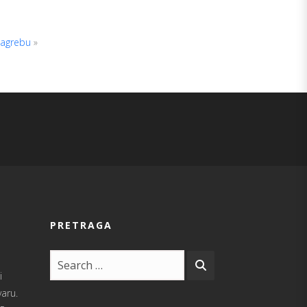
Zagrebu
»
PRETRAGA
i
varu.