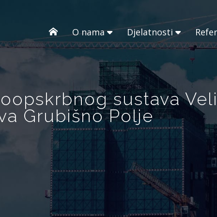
O nama
Djelatnosti
Refe
oopskrbnog sustava Velik
ava Grubišno Polje