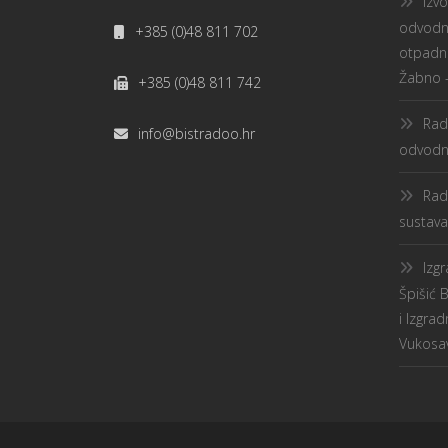
Izv
odvodnj
+385 (0)48 811 702
otpadne
Žabno –
+385 (0)48 811 742
Rad
info@bistradoo.hr
odvodnj
Rad
sustava
Izg
Špišić 
i Izgra
Vukosavl