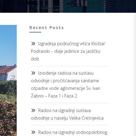
Recent Posts
Izgradnja područnog vrtića Kloštar
Podravski – dvije jedinice za jasličku
dob
Izvođenje radova na sustavu
odvodnje i pročišćavanja sanitarne
otpadne vode aglomeracije Sv. Ivan
Žabno – Faza 1 i Faza 2
Radovi na izgradnji sustava
odvodnje u naselju Velika Črešnjevica
Radovi na izgradnji vodoopskrbnog