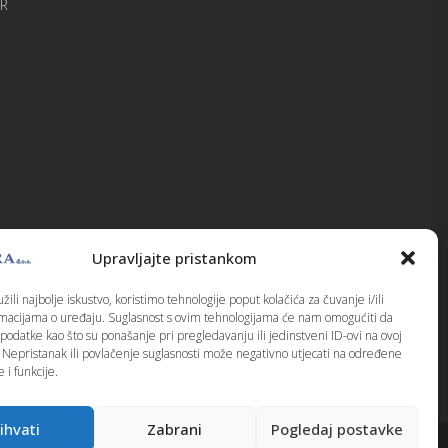
UR
Upravljajte pristankom
ili najbolje iskustvo, koristimo tehnologije poput kolačića za čuvanje i/ili
rmacijama o uređaju. Suglasnost s ovim tehnologijama će nam omogućiti da
odatke kao što su ponašanje pri pregledavanju ili jedinstveni ID-ovi na ovoj
. Nepristanak ili povlačenje suglasnosti može negativno utjecati na određene
 i funkcije.
ihvati
Zabrani
Pogledaj postavke