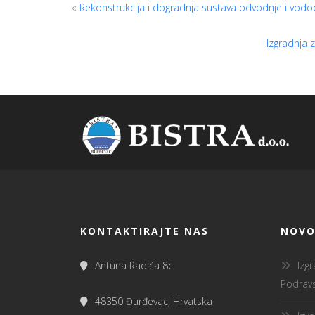
«
Rekonstrukcija i dogradnja sustava odvodnje i vodo
Izgradnja 
KONTAKTIRAJTE NAS
NOVO
Antuna Radića 8c
Izg
Podravs
48350 Đurđevac, Hrvatska